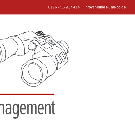
0176 - 55 917 414
|
info@holmes-und-co.de